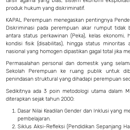
tafsir agama yang bias, sistem ekonomi eksploitat
produk hukum yang diskriminatif.
KAPAL Perempuan menegaskan pentingnya Pendekat
Diskriminasi pada perempuan akar rumput tidak be
antara status perkawinan (Peka), kelas ekonomi, 
kondisi fisik (disabilitas), hingga status minorit
nasional yang homogen dipastikan gagal total jika me
Permasalahan personal dan domestik yang selama 
Sekolah Perempuan ke ruang publik untuk d
penindasan struktural yang dihadapi perempuan seca
Sedikitnya ada 3 poin metodologi utama dalam Me
diterapkan sejak tahun 2000:
Dasar Nilai Keadilan Gender dan Inklusi yang m
pembelajaran.
Siklus Aksi-Refleksi (Pendidikan Sepanjang Ha