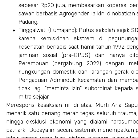
sebesar Rp20 juta, membesarkan koperasi bera
sawah berbasis Agrogender. Ia kini dinobatkan 
Padang.
Tinggalwati (Lumajang): Putus sekolah sejak SD
karena kemiskinan ekstrem di pegunungan
kesehatan berlapis saat hamil tahun 1992 de
jaminan sosial (pra-BPJS) dan hanya dit
Perempuan (bergabung 2022) dengan metod
kungkungan domestik dan larangan gerak ole
Pengaduan Adminduk kecamatan dan membang
tidak lagi “meminta izin” subordinat kepada
mitra sejajar.
Merespons kesaksian riil di atas, Murti Aria Sapu
menarik satu benang merah tegas: seluruh trauma,
hingga eksklusi ekonomi yang dialami narasumbe
patriarki. Budaya ini secara sistemik menempatkan