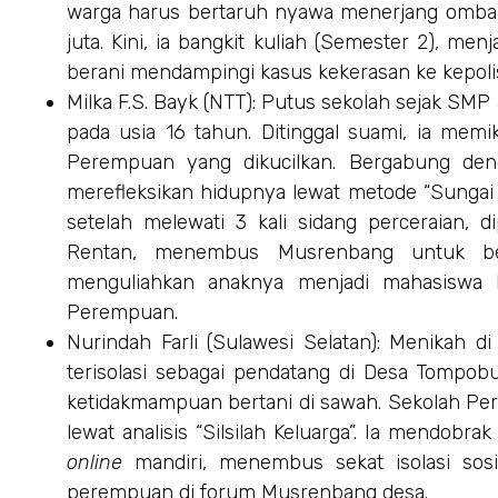
warga harus bertaruh nyawa menerjang omba
juta. Kini, ia bangkit kuliah (Semester 2), me
berani mendampingi kasus kekerasan ke kepolis
Milka F.S. Bayk (NTT): Putus sekolah sejak SMP
pada usia 16 tahun. Ditinggal suami, ia memik
Perempuan yang dikucilkan. Bergabung den
merefleksikan hidupnya lewat metode “Sungai K
setelah melewati 3 kali sidang perceraian, 
Rentan, menembus Musrenbang untuk ber
menguliahkan anaknya menjadi mahasiswa b
Perempuan.
Nurindah Farli (Sulawesi Selatan): Menikah d
terisolasi sebagai pendatang di Desa Tompob
ketidakmampuan bertani di sawah. Sekolah 
lewat analisis “Silsilah Keluarga”. Ia mendobra
online
mandiri, menembus sekat isolasi sosia
perempuan di forum Musrenbang desa.