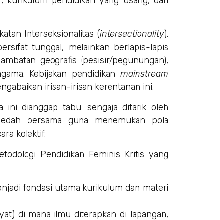
if, kurikulum pendidikan yang usang, dan
an Interseksionalitas (
intersectionality
).
rsifat tunggal, melainkan berlapis-lapis
hambatan geografis (pesisir/pegunungan),
as agama. Kebijakan pendidikan
mainstream
ngabaikan irisan-irisan kerentanan ini.
ini dianggap tabu, sengaja ditarik oleh
ibedah bersama guna menemukan pola
ra kolektif.
todologi Pendidikan Feminis Kritis yang
enjadi fondasi utama kurikulum dan materi
yat) di mana ilmu diterapkan di lapangan,