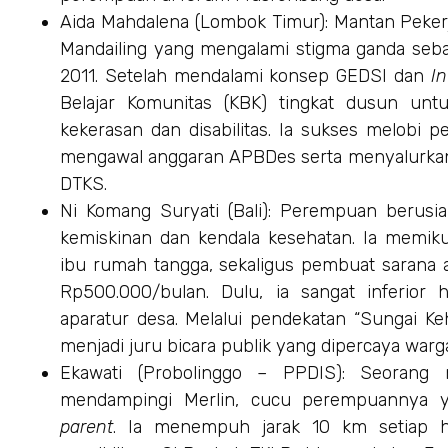
Aida Mahdalena (Lombok Timur): Mantan Pekerj
Mandailing yang mengalami stigma ganda seba
2011. Setelah mendalami konsep GEDSI dan
In
Belajar Komunitas (KBK) tingkat dusun un
kekerasan dan disabilitas. Ia sukses melobi p
mengawal anggaran APBDes serta menyalurkan lo
DTKS.
Ni Komang Suryati (Bali): Perempuan berusi
kemiskinan dan kendala kesehatan. Ia memik
ibu rumah tangga, sekaligus pembuat sarana 
Rp500.000/bulan. Dulu, ia sangat inferior h
aparatur desa. Melalui pendekatan “Sungai Keh
menjadi juru bicara publik yang dipercaya warga
Ekawati (Probolinggo – PPDIS): Seorang
mendampingi Merlin, cucu perempuannya y
parent
. Ia menempuh jarak 10 km setiap h