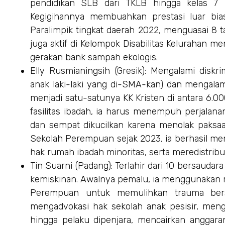
pendidikan SLB dari TKLB hingga kelas 7
Kegigihannya membuahkan prestasi luar bi
Paralimpik tingkat daerah 2022, menguasai 8 tari
juga aktif di Kelompok Disabilitas Kelurahan men
gerakan bank sampah ekologis.
Elly Rusmianingsih (Gresik): Mengalami diskr
anak laki-laki yang di-SMA-kan) dan mengalami
menjadi satu-satunya KK Kristen di antara 6.
fasilitas ibadah, ia harus menempuh perjalan
dan sempat dikucilkan karena menolak paksaan
Sekolah Perempuan sejak 2023, ia berhasil
hak rumah ibadah minoritas, serta meredistrib
Tin Suarni (Padang): Terlahir dari 10 bersaudar
kemiskinan. Awalnya pemalu, ia menggunakan m
Perempuan untuk memulihkan trauma bers
mengadvokasi hak sekolah anak pesisir, menga
hingga pelaku dipenjara, mencairkan anggar