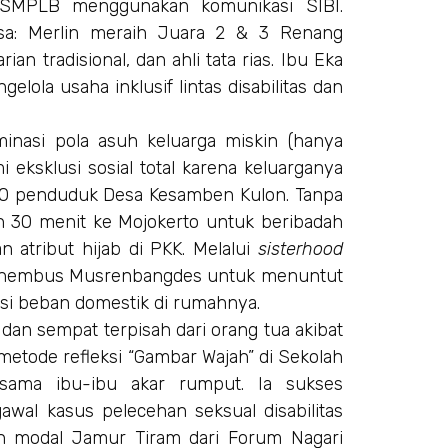
 SMPLB menggunakan komunikasi SIBI.
asa: Merlin meraih Juara 2 & 3 Renang
an tradisional, dan ahli tata rias. Ibu Eka
gelola usaha inklusif lintas disabilitas dan
iminasi pola asuh keluarga miskin (hanya
 eksklusi sosial total karena keluarganya
000 penduduk Desa Kesamben Kulon. Tanpa
an 30 menit ke Mojokerto untuk beribadah
 atribut hijab di PKK. Melalui
sisterhood
 menembus Musrenbangdes untuk menuntut
usi beban domestik di rumahnya.
a dan sempat terpisah dari orang tua akibat
etode refleksi “Gambar Wajah” di Sekolah
ama ibu-ibu akar rumput. Ia sukses
wal kasus pelecehan seksual disabilitas
an modal Jamur Tiram dari Forum Nagari