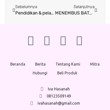
Sebelumnya
Selanjutnya
Pendidikan & pelatihan Program Perlindungan Saksi & Korban (SSK)
MENEMBUS BATAS: Perjuangan Pendidikan Transformatif Perempuan Akar Rumput di Persimpangan Identitas
Beranda
Berita
Tentang Kami
Mitra
Hubungi
Beli Produk
Iva Hasanah
08123509149
ivahasanah@gmail.com