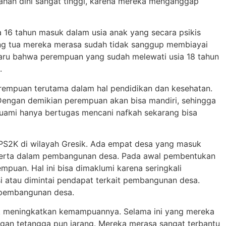
ahan dini sangat tinggi, karena mereka menganggap
 16 tahun masuk dalam usia anak yang secara psikis
ang tua mereka merasa sudah tidak sanggup membiayai
 baru bahwa perempuan yang sudah melewati usia 18 tahun
.
erempuan terutama dalam hal pendidikan dan kesehatan.
Dengan demikian perempuan akan bisa mandiri, sehingga
suami hanya bertugas mencani nafkah sekarang bisa
PS2K di wilayah Gresik. Ada empat desa yang masuk
serta dalam pembangunan desa. Pada awal pembentukan
uan. Hal ini bisa dimaklumi karena seringkali
 atau dimintai pendapat terkait pembangunan desa.
 pembangunan desa.
k meningkatkan kemampuannya. Selama ini yang mereka
gan tetangga pun jarang. Mereka merasa sangat terbantu