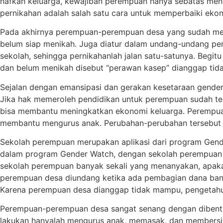
nafkah keluarga, kewajiban perempuan hanya sebatas men
pernikahan adalah salah satu cara untuk memperbaiki eko
Pada akhirnya perempuan-perempuan desa yang sudah memas
belum siap menikah. Juga diatur dalam undang-undang per
sekolah, sehingga pernikahanlah jalan satu-satunya. Beg
dan belum menikah disebut “perawan kasep” dianggap tid
Sejalan dengan emansipasi dan gerakan kesetaraan gender
Jika hak memeroleh pendidikan untuk perempuan sudah te
bisa membantu meningkatkan ekonomi keluarga. Perempuan
membantu mengurus anak. Perubahan-perubahan tersebut a
Sekolah perempuan merupakan aplikasi dari program Gend
dalam program Gender Watch, dengan sekolah perempuan
sekolah perempuan banyak sekali yang menanyakan, apakah
perempuan desa diundang ketika ada pembagian dana bantu
Karena perempuan desa dianggap tidak mampu, pengetahu
Perempuan-perempuan desa sangat senang dengan dibentu
lakukan hanyalah mengurus anak, memasak, dan membersihk