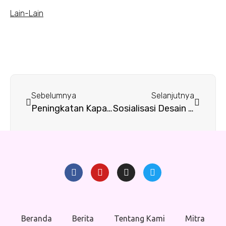
Lain-Lain
Sebelumnya
Selanjutnya
Peningkatan Kapasitas Tim Gender Watch
Sosialisasi Desain Gender Watch di Jajaran BALITBANGDA dan SKPD Kab. Gresik
Beranda
Berita
Tentang Kami
Mitra