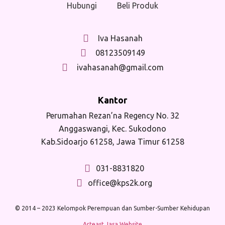
Hubungi
Beli Produk
Iva Hasanah
08123509149
ivahasanah@gmail.com
Kantor
Perumahan Rezan’na Regency No. 32
Anggaswangi, Kec. Sukodono
Kab.Sidoarjo 61258, Jawa Timur 61258
031-8831820
office@kps2k.org
© 2014 – 2023 Kelompok Perempuan dan Sumber-Sumber Kehidupan
Arteast Jasa Website