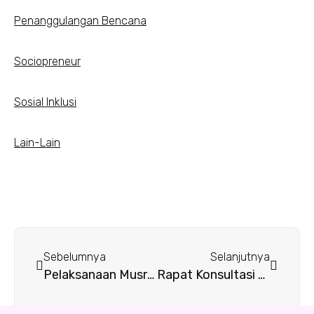
Penanggulangan Bencana
Sociopreneur
Sosial Inklusi
Lain-Lain
Sebelumnya
Selanjutnya
Pelaksanaan Musrenbangdes (Kesamben Kulon) Balai Desa Kesamben Kulon, 14 Januari 2016
Rapat Konsultasi Program Gender Watch 2016