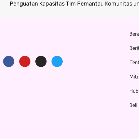
Ber
Beri
Ten
Mit
Hub
Beli