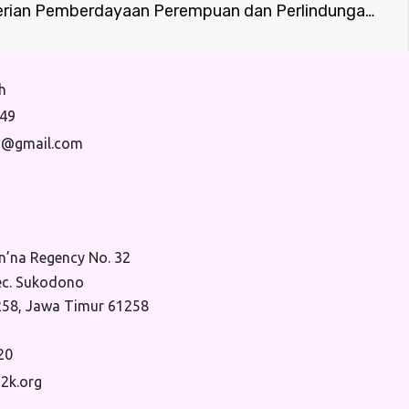
Kunjungan ASDEP Kementerian Pemberdayaan Perempuan dan Perlindungan Anak Pusat (Jakarta)
h
49
h@gmail.com
’na Regency No. 32
ec. Sukodono
258, Jawa Timur 61258
20
2k.org