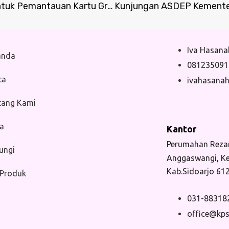
Penguatan Kapasitas Tim Pemantau Komunitas untuk Pemantauan Kartu Gresik Sehat (KGS)
Iva Hasana
anda
081235091
ta
ivahasana
tang Kami
ra
Kantor
Perumahan Rezan
ungi
Anggaswangi, K
Kab.Sidoarjo 61
 Produk
031-88318
office@kps